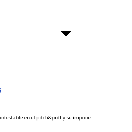
6
ontestable en el pitch&putt y se impone