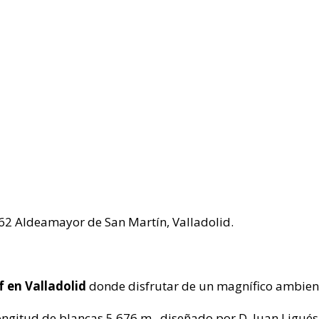
162 Aldeamayor de San Martín, Valladolid.
f en Valladolid
donde disfrutar de un magnífico ambiente
ngitud de blancas 5.676 m., diseñado por D. Juan Ligués