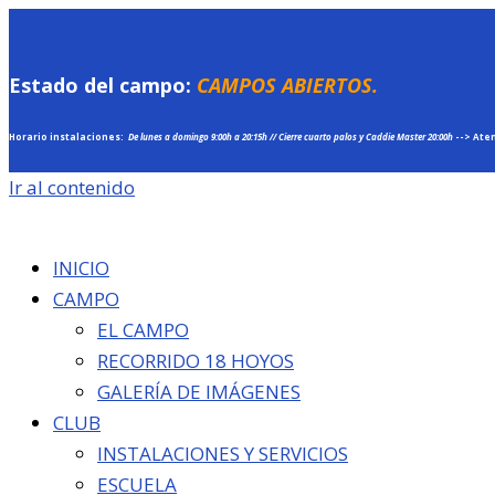
Estado del campo:
CAMPOS ABIERTOS.
Horario instalaciones:
De lunes a domingo
9:00h a 20:15h //
Cierre cuarto palos y Caddie Master 20:00h
--> Ate
Ir al contenido
INICIO
CAMPO
EL CAMPO
RECORRIDO 18 HOYOS
GALERÍA DE IMÁGENES
CLUB
INSTALACIONES Y SERVICIOS
ESCUELA