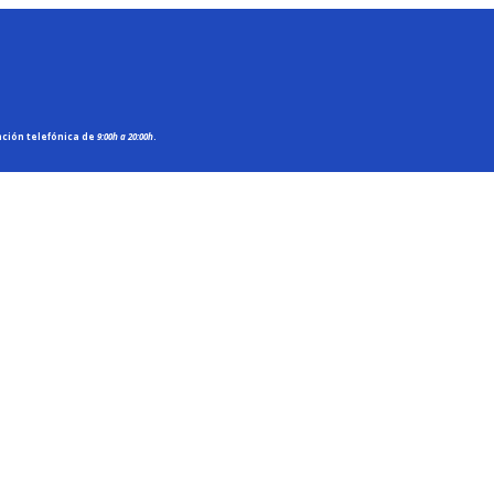
nción telefónica de
9:00h a 20:00h
.