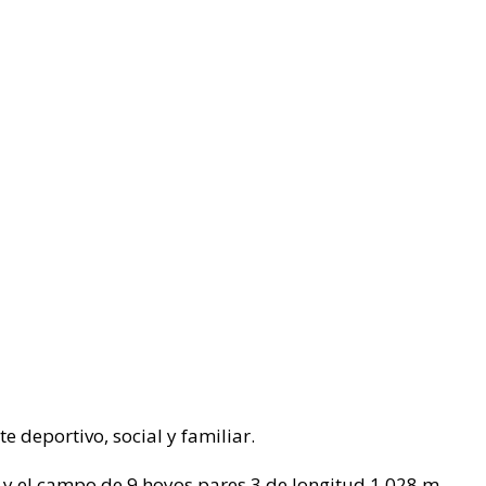
 deportivo, social y familiar.
 y el campo de 9 hoyos pares 3 de longitud 1.028 m.