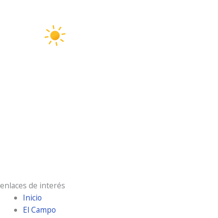
7:45 pm,
Ago 6, 2026
33
°C
cielo claro
29 %
8 Km/h
Ráfagas de viento:
14 Km/h
Clouds:
0%
Visibilidad:
10 km
Amanecer:
7:18 am
Atardecer:
9:31 pm
enlaces de interés
Inicio
El Campo