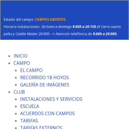
Ir
al
contenido
Estado del campo:
CAMPOS ABIERTOS.
Horario instalaciones:
De lunes a domingo
9:00h a 20:15h //
Cierre cuarto
palos y Caddie Master 20:00h
--> Atención telefónica de
9:00h a 20:00h
.
INICIO
CAMPO
EL CAMPO
RECORRIDO 18 HOYOS
GALERÍA DE IMÁGENES
CLUB
INSTALACIONES Y SERVICIOS
ESCUELA
ACUERDOS CON CAMPOS
TARIFAS
TARIFAS EXTERNOS