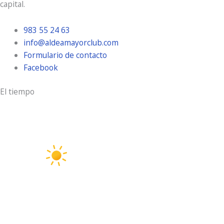
capital.
983 55 24 63
info@aldeamayorclub.com
Formulario de contacto
Facebook
El tiempo
Aldeamayor Golf
9:24 pm,
Ago 6, 2026
32
°C
cielo claro
35 %
2 Km/h