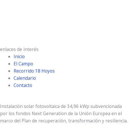
Ráfagas de viento:
3 Km/h
Clouds:
0%
Visibilidad:
10 km
Amanecer:
7:18 am
Atardecer:
9:31 pm
enlaces de interés
Inicio
El Campo
Recorrido 18 Hoyos
Calendario
Contacto
Instalación solar fotovoltaica de 34,96 kWp subvencionada
por los fondos Next Generation de la Unión Europea en el
marco del Plan de recuperación, transformación y resiliencia.