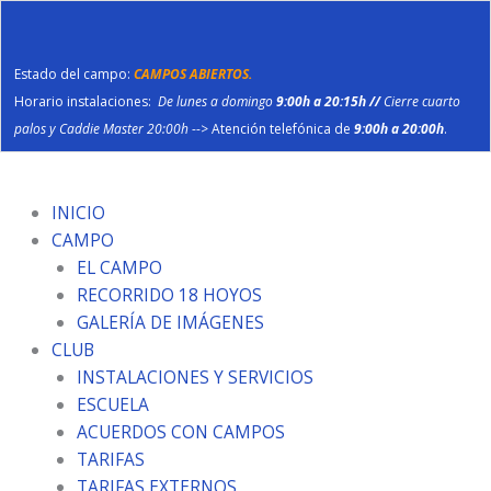
Ir
al
contenido
Estado del campo:
CAMPOS ABIERTOS.
Horario instalaciones:
De lunes a domingo
9:00h a 20:15h //
Cierre cuarto
palos y Caddie Master 20:00h
--> Atención telefónica de
9:00h a 20:00h
.
INICIO
CAMPO
EL CAMPO
RECORRIDO 18 HOYOS
GALERÍA DE IMÁGENES
CLUB
INSTALACIONES Y SERVICIOS
ESCUELA
ACUERDOS CON CAMPOS
TARIFAS
TARIFAS EXTERNOS