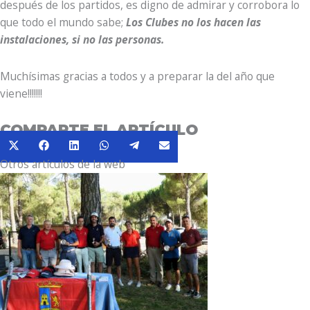
después de los partidos, es digno de admirar y corrobora lo
que todo el mundo sabe;
Los Clubes no los hacen las
instalaciones, si no las personas.
Muchísimas gracias a todos y a preparar la del año que
viene!!!!!!!
COMPARTE EL ARTÍCULO
Compartir
Compartir
Compartir
Compartir
Compartir
Compartir
X
Facebook
LinkedIn
WhatsApp
Telegram
Email
en
en
en
en
en
en
Otros artículos de la web
(Twitter)