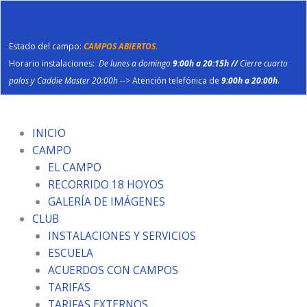
Ir
al
contenido
Estado del campo:
CAMPOS ABIERTOS.
Horario instalaciones:
De lunes a domingo
9:00h a 20:15h //
Cierre cuarto
palos y Caddie Master 20:00h
--> Atención telefónica de
9:00h a 20:00h
.
INICIO
CAMPO
EL CAMPO
RECORRIDO 18 HOYOS
GALERÍA DE IMÁGENES
CLUB
INSTALACIONES Y SERVICIOS
ESCUELA
ACUERDOS CON CAMPOS
TARIFAS
TARIFAS EXTERNOS