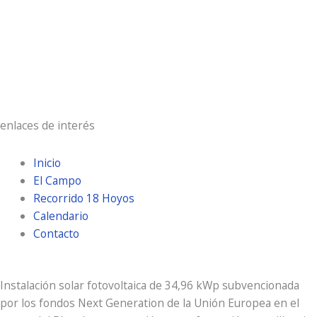
Ráfagas de viento:
27 Km/h
Clouds:
7%
Visibilidad:
10 km
Amanecer:
7:19 am
Atardecer:
9:30 pm
enlaces de interés
Inicio
El Campo
Recorrido 18 Hoyos
Calendario
Contacto
Instalación solar fotovoltaica de 34,96 kWp subvencionada
por los fondos Next Generation de la Unión Europea en el