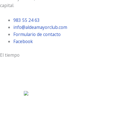
capital.
983 55 24 63
info@aldeamayorclub.com
Formulario de contacto
Facebook
El tiempo
Aldeamayor Golf
7:32 pm,
Ago 7, 2026
34
°C
cielo claro
28 %
8 Km/h