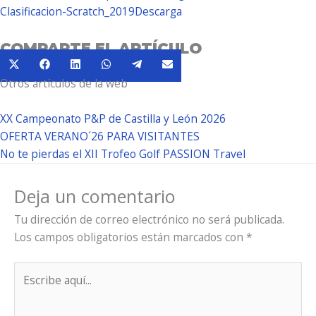
Clasificacion-Scratch_2019
Descarga
COMPARTE EL ARTÍCULO
Compartir
Compartir
Compartir
Compartir
Compartir
Compartir
X
Facebook
LinkedIn
WhatsApp
Telegram
Email
en
en
en
en
en
en
Otros artículos de la web
(Twitter)
XX Campeonato P&P de Castilla y León 2026
OFERTA VERANO´26 PARA VISITANTES
No te pierdas el XII Trofeo Golf PASSION Travel
Deja un comentario
Tu dirección de correo electrónico no será publicada.
Los campos obligatorios están marcados con
*
Escribe
aquí...