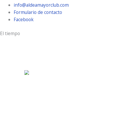
info@aldeamayorclub.com
Formulario de contacto
Facebook
El tiempo
Aldeamayor Golf
2:42 pm,
Ago 8, 2026
33
°C
cielo claro
21 %
10 Km/h
Ráfagas de viento:
13 Km/h
Clouds:
10%
Visibilidad:
10 km