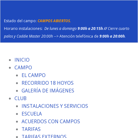
Ir
al
contenido
Estado del campo:
CAMPOS ABIERTOS.
Horario instalaciones:
De lunes a domingo
9:00h a 20:15h //
Cierre cuarto
palos y Caddie Master 20:00h
--> Atención telefónica de
9:00h a 20:00h
.
INICIO
CAMPO
EL CAMPO
RECORRIDO 18 HOYOS
GALERÍA DE IMÁGENES
CLUB
INSTALACIONES Y SERVICIOS
ESCUELA
ACUERDOS CON CAMPOS
TARIFAS
TARIFAS EXTERNOS