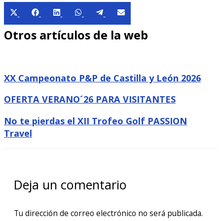
Compartir
Compartir
Compartir
Compartir
Compartir
Compartir
X
Facebook
LinkedIn
WhatsApp
Telegram
Email
en
en
en
en
en
en
(Twitter)
Otros artículos de la web
XX Campeonato P&P de Castilla y León 2026
OFERTA VERANO´26 PARA VISITANTES
No te pierdas el XII Trofeo Golf PASSION
Travel
Deja un comentario
Tu dirección de correo electrónico no será publicada.