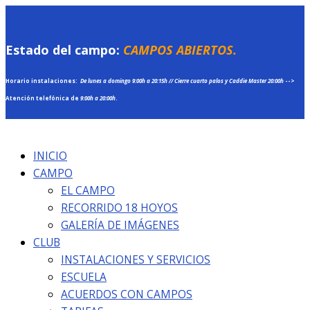
Ir
Escribe
Nombre*
Correo
Web
al
aquí...
electrónico*
contenido
Estado del campo:
CAMPOS ABIERTOS.
Horario instalaciones:
De lunes a domingo
9:00h a 20:15h //
Cierre cuarto palos y Caddie Master 20:00h
-->
Atención telefónica de
9:00h a 20:00h
.
INICIO
CAMPO
EL CAMPO
RECORRIDO 18 HOYOS
GALERÍA DE IMÁGENES
CLUB
INSTALACIONES Y SERVICIOS
ESCUELA
ACUERDOS CON CAMPOS