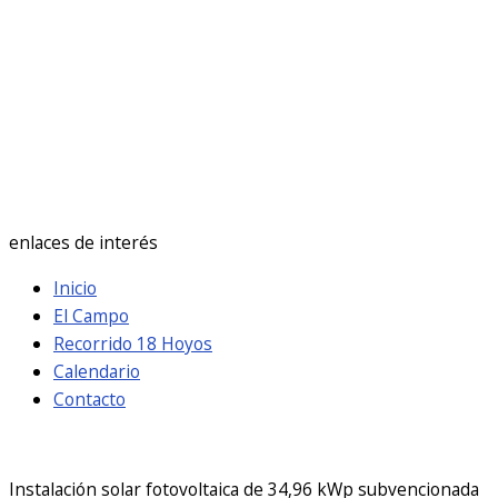
28 %
5 Km/h
Ráfagas de viento:
6 Km/h
Clouds:
0%
Visibilidad:
10 km
Amanecer:
7:19 am
Atardecer:
9:30 pm
enlaces de interés
Inicio
El Campo
Recorrido 18 Hoyos
Calendario
Contacto
Instalación solar fotovoltaica de 34,96 kWp subvencionada