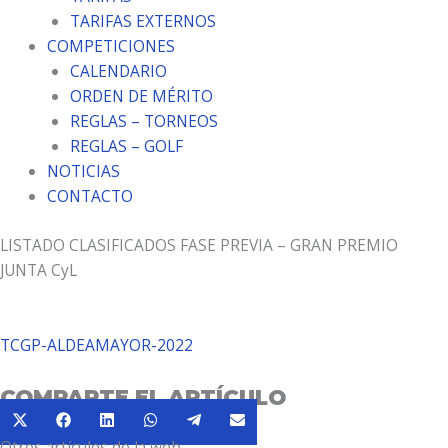
TARIFAS EXTERNOS
COMPETICIONES
CALENDARIO
ORDEN DE MÉRITO
REGLAS – TORNEOS
REGLAS – GOLF
NOTICIAS
CONTACTO
LISTADO CLASIFICADOS FASE PREVIA – GRAN PREMIO
JUNTA CyL
TCGP-ALDEAMAYOR-2022
COMPARTE EL ARTÍCULO
Compartir
Compartir
Compartir
Compartir
Compartir
Compartir
X
Facebook
LinkedIn
WhatsApp
Telegram
Email
en
en
en
en
en
en
Otros artículos de la web
(Twitter)