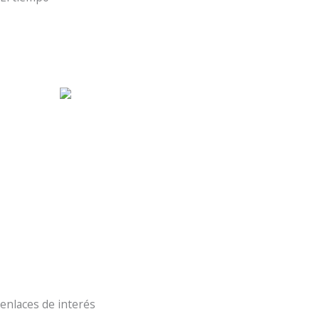
Aldeamayor Golf
10:38 pm,
Ago 6, 2026
28
°C
cielo claro
38 %
10 Km/h
Ráfagas de viento:
21 Km/h
Clouds:
0%
Visibilidad:
10 km
Amanecer:
7:18 am
Atardecer:
9:31 pm
enlaces de interés