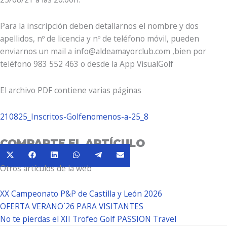
Para la inscripción deben detallarnos el nombre y dos
apellidos, nº de licencia y nº de teléfono móvil, pueden
enviarnos un mail a info@aldeamayorclub.com ,bien por
teléfono 983 552 463 o desde la App VisualGolf
El archivo PDF contiene varias páginas
210825_Inscritos-Golfenomenos-a-25_8
COMPARTE EL ARTÍCULO
Compartir
Compartir
Compartir
Compartir
Compartir
Compartir
X
Facebook
LinkedIn
WhatsApp
Telegram
Email
en
en
en
en
en
en
Otros artículos de la web
(Twitter)
XX Campeonato P&P de Castilla y León 2026
OFERTA VERANO´26 PARA VISITANTES
No te pierdas el XII Trofeo Golf PASSION Travel