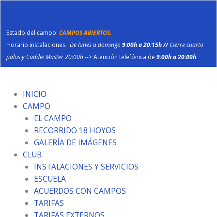
Ir
al
contenido
Estado del campo:
CAMPOS ABIERTOS.
Horario instalaciones:
De lunes a domingo
9:00h a 20:15h //
Cierre cuarto
palos y Caddie Master 20:00h
--> Atención telefónica de
9:00h a 20:00h
.
INICIO
CAMPO
EL CAMPO
RECORRIDO 18 HOYOS
GALERÍA DE IMÁGENES
CLUB
INSTALACIONES Y SERVICIOS
ESCUELA
ACUERDOS CON CAMPOS
TARIFAS
TARIFAS EXTERNOS