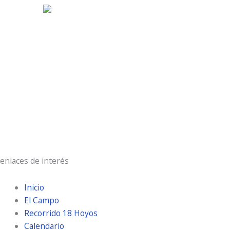
20
°C
cielo claro
71 %
3 Km/h
Ráfagas de viento:
10 Km/h
Clouds:
0%
Visibilidad:
10 km
Amanecer:
7:19 am
Atardecer:
9:30 pm
enlaces de interés
Inicio
El Campo
Recorrido 18 Hoyos
Calendario