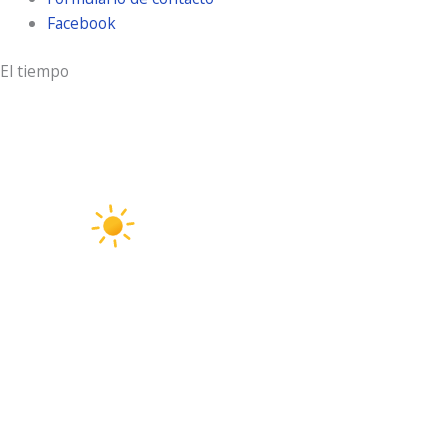
Facebook
El tiempo
Aldeamayor Golf
4:01 pm,
Ago 6, 2026
31
°C
cielo claro
35 %
5 Km/h
Ráfagas de viento:
19 Km/h
Clouds:
0%
Visibilidad:
10 km
Amanecer:
7:18 am