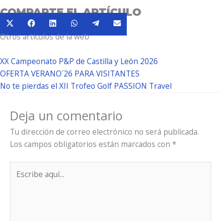
COMPARTE EL ARTÍCULO
Compartir
Compartir
Compartir
Compartir
Compartir
Compartir
X
Facebook
LinkedIn
WhatsApp
Telegram
Email
en
en
en
en
en
en
Otros artículos de la web
(Twitter)
XX Campeonato P&P de Castilla y León 2026
OFERTA VERANO´26 PARA VISITANTES
No te pierdas el XII Trofeo Golf PASSION Travel
Deja un comentario
Tu dirección de correo electrónico no será publicada.
Los campos obligatorios están marcados con
*
Escribe
aquí...