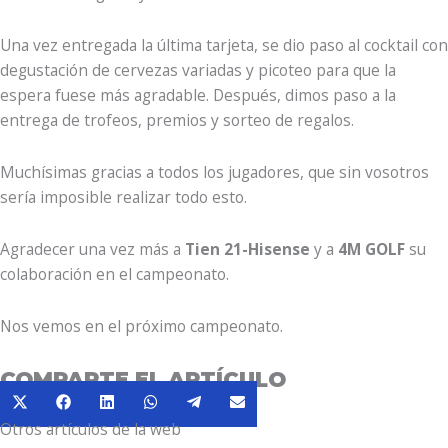
Una vez entregada la última tarjeta, se dio paso al cocktail con
degustación de cervezas variadas y picoteo para que la
espera fuese más agradable. Después, dimos paso a la
entrega de trofeos, premios y sorteo de regalos.
Muchísimas gracias a todos los jugadores, que sin vosotros
sería imposible realizar todo esto.
Agradecer una vez más a
Tien 21-Hisense
y a
4M GOLF
su
colaboración en el campeonato.
Nos vemos en el próximo campeonato.
COMPARTE EL ARTÍCULO
Compartir
Compartir
Compartir
Compartir
Compartir
Compartir
X
Facebook
LinkedIn
WhatsApp
Telegram
Email
en
en
en
en
en
en
Otros artículos de la web
(Twitter)