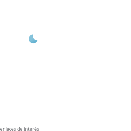
Aldeamayor Golf
2:57 am,
Ago 6, 2026
21
°C
cielo claro
73 %
11 Km/h
Ráfagas de viento:
18 Km/h
Clouds:
2%
Visibilidad:
10 km
Amanecer:
7:18 am
Atardecer:
9:31 pm
enlaces de interés