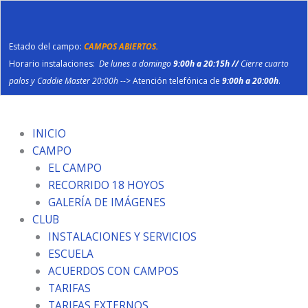
Ir
al
contenido
Estado del campo:
CAMPOS ABIERTOS.
Horario instalaciones:
De lunes a domingo
9:00h a 20:15h //
Cierre cuarto
palos y Caddie Master 20:00h
--> Atención telefónica de
9:00h a 20:00h
.
INICIO
CAMPO
EL CAMPO
RECORRIDO 18 HOYOS
GALERÍA DE IMÁGENES
CLUB
INSTALACIONES Y SERVICIOS
ESCUELA
ACUERDOS CON CAMPOS
TARIFAS
TARIFAS EXTERNOS