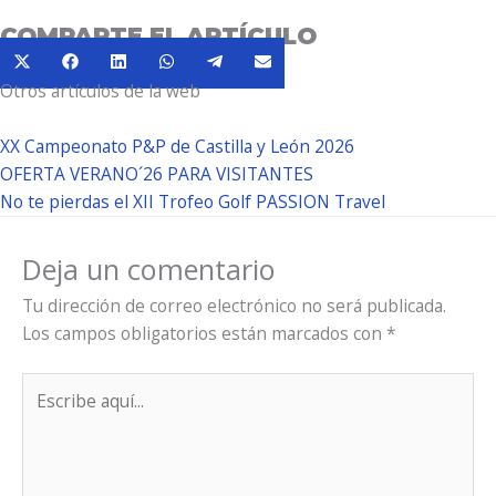
COMPARTE EL ARTÍCULO
Compartir
Compartir
Compartir
Compartir
Compartir
Compartir
X
Facebook
LinkedIn
WhatsApp
Telegram
Email
en
en
en
en
en
en
Otros artículos de la web
(Twitter)
XX Campeonato P&P de Castilla y León 2026
OFERTA VERANO´26 PARA VISITANTES
No te pierdas el XII Trofeo Golf PASSION Travel
Deja un comentario
Tu dirección de correo electrónico no será publicada.
Los campos obligatorios están marcados con
*
Escribe
aquí...