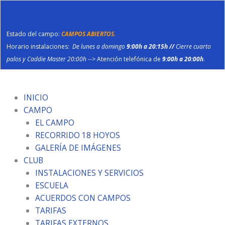
Ir
al
contenido
Estado del campo:
CAMPOS ABIERTOS.
Horario instalaciones:
De lunes a domingo
9:00h a 20:15h //
Cierre cuarto
palos y Caddie Master 20:00h
--> Atención telefónica de
9:00h a 20:00h
.
INICIO
CAMPO
EL CAMPO
RECORRIDO 18 HOYOS
GALERÍA DE IMÁGENES
CLUB
INSTALACIONES Y SERVICIOS
ESCUELA
ACUERDOS CON CAMPOS
TARIFAS
TARIFAS EXTERNOS