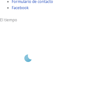
Formulario de contacto
Facebook
El tiempo
Aldeamayor Golf
5:51 am,
Ago 7, 2026
18
°C
cielo claro
74 %
3 Km/h
Ráfagas de viento:
6 Km/h
Clouds:
0%
Visibilidad:
10 km