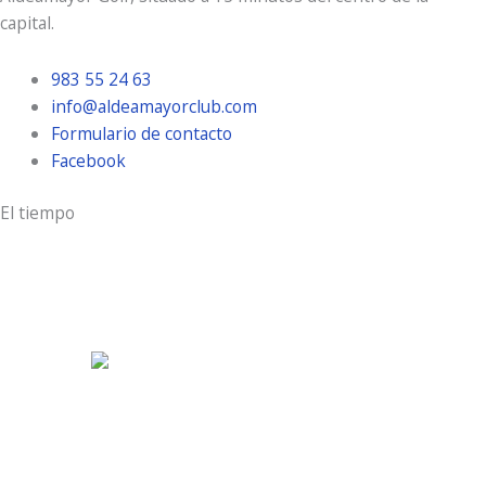
capital.
983 55 24 63
info@aldeamayorclub.com
Formulario de contacto
Facebook
El tiempo
Aldeamayor Golf
3:46 am,
Ago 10, 2026
20
°C
cielo claro
72 %
8 Km/h