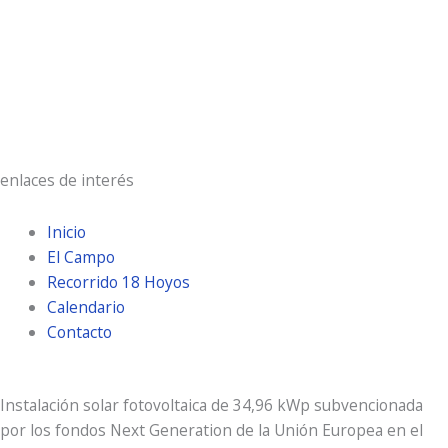
Ráfagas de viento:
13 Km/h
Clouds:
0%
Visibilidad:
10 km
Amanecer:
7:22 am
Atardecer:
9:26 pm
enlaces de interés
Inicio
El Campo
Recorrido 18 Hoyos
Calendario
Contacto
Instalación solar fotovoltaica de 34,96 kWp subvencionada
por los fondos Next Generation de la Unión Europea en el