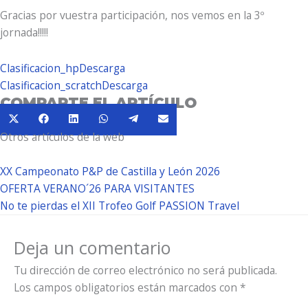
Gracias por vuestra participación, nos vemos en la 3º
jornada!!!!!
Clasificacion_hp
Descarga
Clasificacion_scratch
Descarga
COMPARTE EL ARTÍCULO
Compartir
Compartir
Compartir
Compartir
Compartir
Compartir
X
Facebook
LinkedIn
WhatsApp
Telegram
Email
en
en
en
en
en
en
Otros artículos de la web
(Twitter)
XX Campeonato P&P de Castilla y León 2026
OFERTA VERANO´26 PARA VISITANTES
No te pierdas el XII Trofeo Golf PASSION Travel
Deja un comentario
Tu dirección de correo electrónico no será publicada.
Los campos obligatorios están marcados con
*