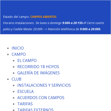
Ir
al
contenido
Estado del campo:
CAMPOS ABIERTOS.
Horario instalaciones:
De lunes a domingo
9:00h a 20:15h //
Cierre cuarto
palos y Caddie Master 20:00h
--> Atención telefónica de
9:00h a 20:00h
.
INICIO
CAMPO
EL CAMPO
RECORRIDO 18 HOYOS
GALERÍA DE IMÁGENES
CLUB
INSTALACIONES Y SERVICIOS
ESCUELA
ACUERDOS CON CAMPOS
TARIFAS
TARIFAS EXTERNOS