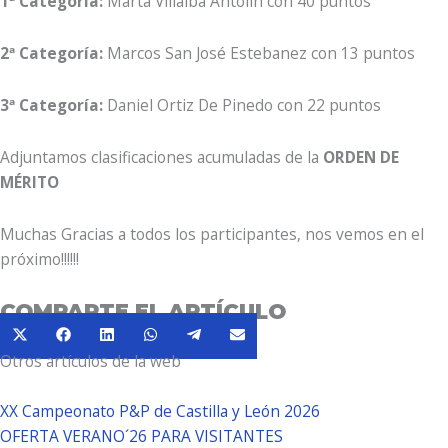
1ª Categoría:
Marta Villalba Antolín con 40 puntos
2ª Categoría:
Marcos San José Estebanez con 13 puntos
3ª Categoría:
Daniel Ortiz De Pinedo con 22 puntos
Adjuntamos clasificaciones acumuladas de la
ORDEN DE
MÉRITO
Muchas Gracias a todos los participantes, nos vemos en el
próximo!!!!!!
COMPARTE EL ARTÍCULO
Compartir
Compartir
Compartir
Compartir
Compartir
Compartir
X
Facebook
LinkedIn
WhatsApp
Telegram
Email
en
en
en
en
en
en
Otros artículos de la web
(Twitter)
XX Campeonato P&P de Castilla y León 2026
OFERTA VERANO´26 PARA VISITANTES