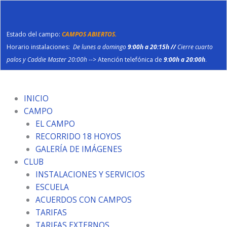
Ir
al
contenido
Estado del campo:
CAMPOS ABIERTOS.
Horario instalaciones:
De lunes a domingo
9:00h a 20:15h //
Cierre cuarto
palos y Caddie Master 20:00h
--> Atención telefónica de
9:00h a 20:00h
.
INICIO
CAMPO
EL CAMPO
RECORRIDO 18 HOYOS
GALERÍA DE IMÁGENES
CLUB
INSTALACIONES Y SERVICIOS
ESCUELA
ACUERDOS CON CAMPOS
TARIFAS
TARIFAS EXTERNOS