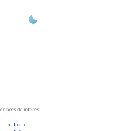
5:54 am,
Ago 7, 2026
18
°C
cielo claro
74 %
3 Km/h
Ráfagas de viento:
6 Km/h
Clouds:
0%
Visibilidad:
10 km
Amanecer:
7:19 am
Atardecer:
9:30 pm
enlaces de interés
Inicio