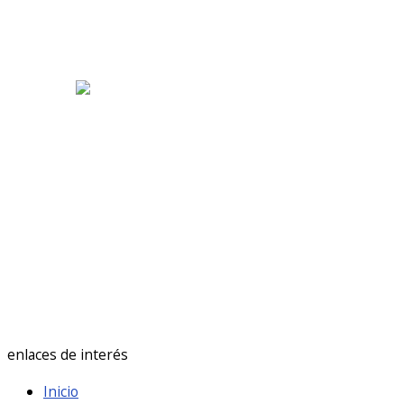
Aldeamayor Golf
6:13 am,
Ago 6, 2026
18
°C
cielo claro
77 %
10 Km/h
Ráfagas de viento:
19 Km/h
Clouds:
1%
Visibilidad:
10 km
Amanecer:
7:18 am
Atardecer:
9:31 pm
enlaces de interés
Inicio