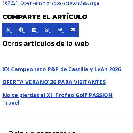
160221_Open-enamorados-scratch
Descarga
COMPARTE EL ARTÍCULO
Compartir
Compartir
Compartir
Compartir
Compartir
Compartir
en
en
en
en
en
en
Otros artículos de la web
X
Facebook
LinkedIn
WhatsApp
Telegram
Email
(Twitter)
XX Campeonato P&P de Castilla y León 2026
OFERTA VERANO´26 PARA VISITANTES
No te pierdas el XII Trofeo Golf PASSION
Travel