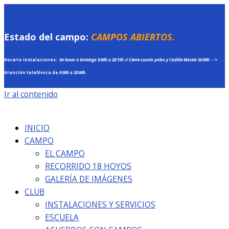
Estado del campo:
CAMPOS ABIERTOS.
Horario instalaciones:
De lunes a domingo
9:00h a 20:15h //
Cierre cuarto palos y Caddie Master 20:00h
-->
Atención telefónica de
9:00h a 20:00h
.
Ir al contenido
INICIO
CAMPO
EL CAMPO
RECORRIDO 18 HOYOS
GALERÍA DE IMÁGENES
CLUB
INSTALACIONES Y SERVICIOS
ESCUELA