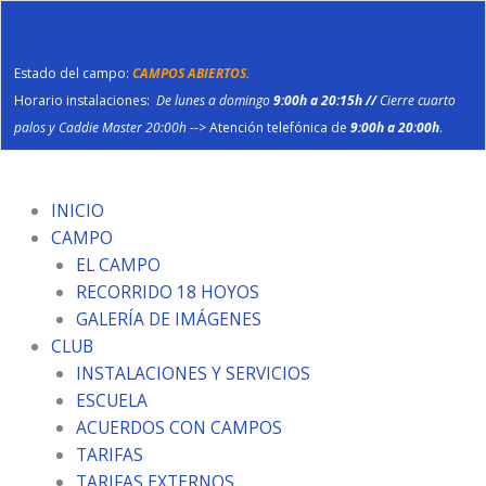
Ir
al
contenido
Estado del campo:
CAMPOS ABIERTOS.
Horario instalaciones:
De lunes a domingo
9:00h a 20:15h //
Cierre cuarto
palos y Caddie Master 20:00h
--> Atención telefónica de
9:00h a 20:00h
.
INICIO
CAMPO
EL CAMPO
RECORRIDO 18 HOYOS
GALERÍA DE IMÁGENES
CLUB
INSTALACIONES Y SERVICIOS
ESCUELA
ACUERDOS CON CAMPOS
TARIFAS
TARIFAS EXTERNOS