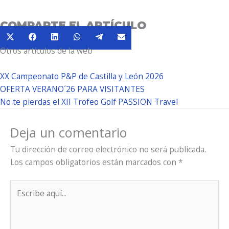
COMPARTE EL ARTÍCULO
Compartir
Compartir
Compartir
Compartir
Compartir
Compartir
X
Facebook
LinkedIn
WhatsApp
Telegram
Email
en
en
en
en
en
en
Otros artículos de la web
(Twitter)
XX Campeonato P&P de Castilla y León 2026
OFERTA VERANO´26 PARA VISITANTES
No te pierdas el XII Trofeo Golf PASSION Travel
Deja un comentario
Tu dirección de correo electrónico no será publicada.
Los campos obligatorios están marcados con
*
Escribe
aquí...