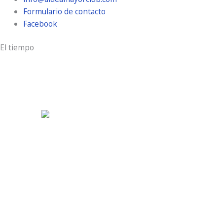
Formulario de contacto
Facebook
El tiempo
Aldeamayor Golf
11:43 pm,
Ago 8, 2026
27
°C
muy nuboso
37 %
8 Km/h
Ráfagas de viento:
15 Km/h
Clouds:
53%
Visibilidad:
10 km
Amanecer:
7:20 am