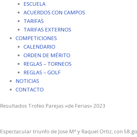
ESCUELA
ACUERDOS CON CAMPOS
TARIFAS
TARIFAS EXTERNOS
COMPETICIONES
CALENDARIO
ORDEN DE MÉRITO
REGLAS – TORNEOS
REGLAS – GOLF
NOTICIAS
CONTACTO
Compartir
Compartir
Compartir
Compar
Resultados Trofeo Parejas «de Ferias» 2023
en
en
en
en
Espectacular triunfo de Jose Mª y Raquel Ortiz, con 58 gol