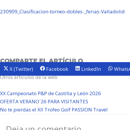
230909_Clasificacion-torneo-dobles-_ferias-Valladolid
COMPARTE EL ARTÍCULO
X (Twitter)
Facebook
LinkedIn
Whats
Otros artículos de la web
XX Campeonato P&P de Castilla y León 2026
OFERTA VERANO´26 PARA VISITANTES
No te pierdas el XII Trofeo Golf PASSION Travel
Deja un comentario