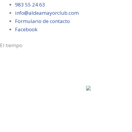
983 55 24 63
info@aldeamayorclub.com
Formulario de contacto
Facebook
El tiempo
Aldeamayor Golf
3:49 am,
Ago 8, 20
cielo claro
Humedad:
47 %
Viento:
3 Km/h
Ráfagas de viento: