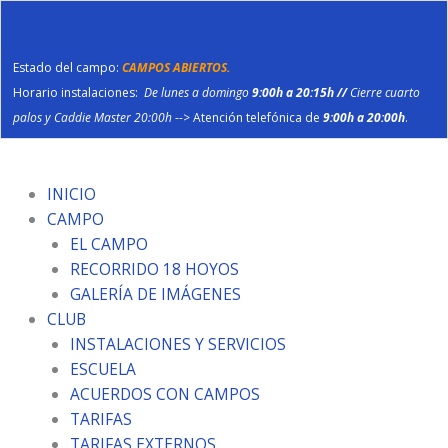
Ir
al
contenido
Estado del campo:
CAMPOS ABIERTOS.
Horario instalaciones:
De lunes a domingo
9:00h a 20:15h //
Cierre cuarto
palos y Caddie Master 20:00h
--> Atención telefónica de
9:00h a 20:00h
.
INICIO
CAMPO
EL CAMPO
RECORRIDO 18 HOYOS
GALERÍA DE IMÁGENES
CLUB
INSTALACIONES Y SERVICIOS
ESCUELA
ACUERDOS CON CAMPOS
TARIFAS
TARIFAS EXTERNOS