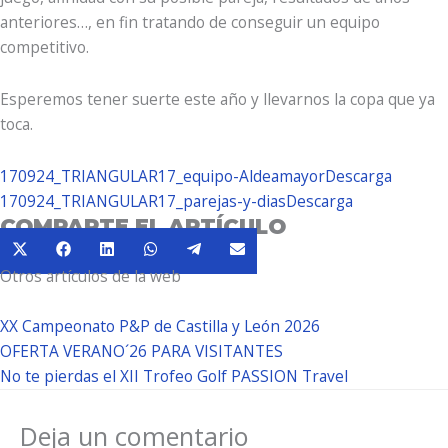
anteriores…, en fin tratando de conseguir un equipo
competitivo.
Esperemos tener suerte este año y llevarnos la copa que ya
toca.
170924_TRIANGULAR17_equipo-Aldeamayor
Descarga
170924_TRIANGULAR17_parejas-y-dias
Descarga
COMPARTE EL ARTÍCULO
Compartir
Compartir
Compartir
Compartir
Compartir
Compartir
X
Facebook
LinkedIn
WhatsApp
Telegram
Email
en
en
en
en
en
en
Otros artículos de la web
(Twitter)
XX Campeonato P&P de Castilla y León 2026
OFERTA VERANO´26 PARA VISITANTES
No te pierdas el XII Trofeo Golf PASSION Travel
Deja un comentario