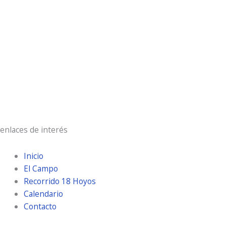
19 %
16 Km/h
Ráfagas de viento:
21 Km/h
Clouds:
43%
Visibilidad:
10 km
Amanecer:
7:20 am
Atardecer:
9:29 pm
enlaces de interés
Inicio
El Campo
Recorrido 18 Hoyos
Calendario
Contacto