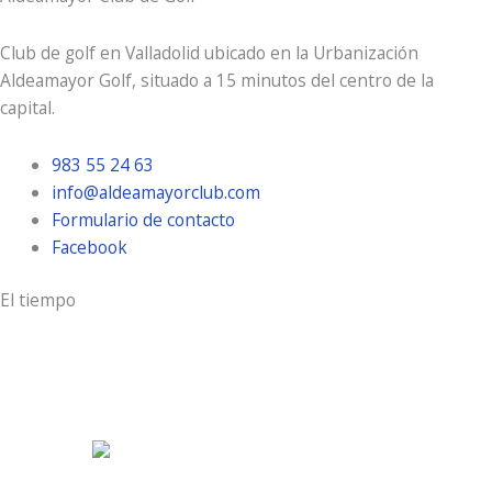
Club de golf en Valladolid ubicado en la Urbanización
Aldeamayor Golf, situado a 15 minutos del centro de la
capital.
983 55 24 63
info@aldeamayorclub.com
Formulario de contacto
Facebook
El tiempo
Aldeamayor Golf
6:18 pm,
Ago 8, 2026
36
°C
nubes dispersas