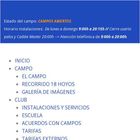
Ir
al
contenido
Estado del campo:
CAMPOS ABIERTOS.
Horario instalaciones:
De lunes a domingo
9:00h a 20:15h //
Cierre cuarto
palos y Caddie Master 20:00h
--> Atención telefónica de
9:00h a 20:00h
.
INICIO
CAMPO
EL CAMPO
RECORRIDO 18 HOYOS
GALERÍA DE IMÁGENES
CLUB
INSTALACIONES Y SERVICIOS
ESCUELA
ACUERDOS CON CAMPOS
TARIFAS
TARIFAS EXTERNOS