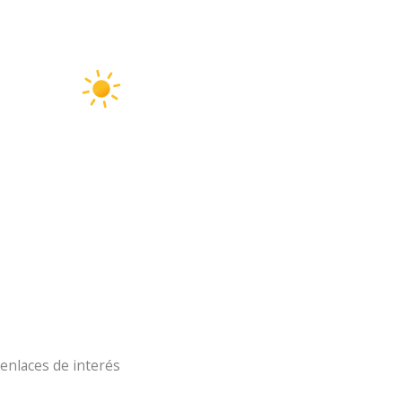
Aldeamayor Golf
6:46 pm,
Ago 6, 2026
33
°C
cielo claro
30 %
3 Km/h
Ráfagas de viento:
6 Km/h
Clouds:
0%
Visibilidad:
10 km
Amanecer:
7:18 am
Atardecer:
9:31 pm
enlaces de interés