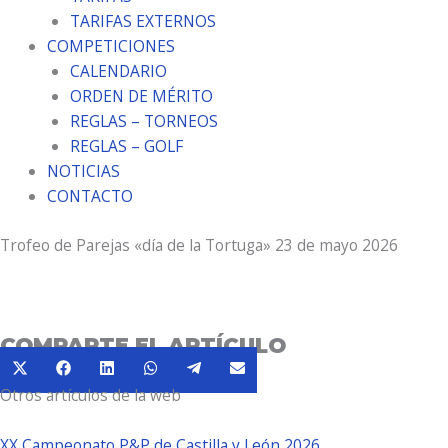
TARIFAS EXTERNOS
COMPETICIONES
CALENDARIO
ORDEN DE MÉRITO
REGLAS – TORNEOS
REGLAS – GOLF
NOTICIAS
CONTACTO
Trofeo de Parejas «día de la Tortuga» 23 de mayo 2026
COMPARTE EL ARTÍCULO
Compartir
Compartir
Compartir
Compartir
Compartir
Compartir
X
Facebook
LinkedIn
WhatsApp
Telegram
Email
en
en
en
en
en
en
Otros artículos de la web
(Twitter)
XX Campeonato P&P de Castilla y León 2026