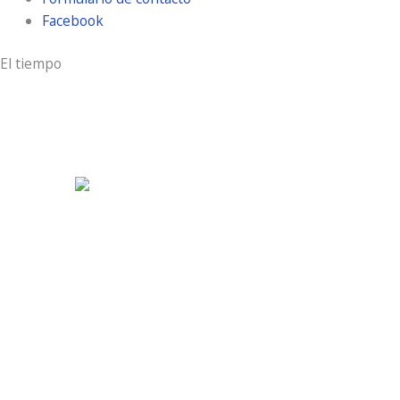
Facebook
El tiempo
Aldeamayor Golf
9:15 am,
Ago 9, 2026
20
°C
cielo claro
61 %
3 Km/h
Ráfagas de viento:
14 Km/h
Clouds:
0%
Visibilidad:
10 km
Amanecer:
7:21 am
Atardecer:
9:27 pm