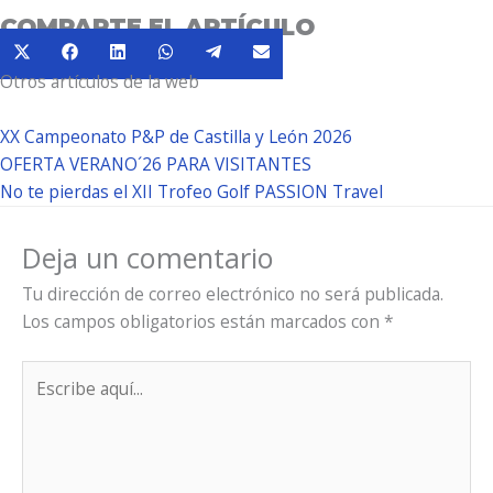
COMPARTE EL ARTÍCULO
Compartir
Compartir
Compartir
Compartir
Compartir
Compartir
X
Facebook
LinkedIn
WhatsApp
Telegram
Email
en
en
en
en
en
en
Otros artículos de la web
(Twitter)
XX Campeonato P&P de Castilla y León 2026
OFERTA VERANO´26 PARA VISITANTES
No te pierdas el XII Trofeo Golf PASSION Travel
Deja un comentario
Tu dirección de correo electrónico no será publicada.
Los campos obligatorios están marcados con
*
Escribe
aquí...